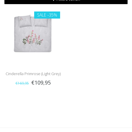
SALE
-35%
Cinderella Primrose (Light Grey)
€109,95
€169,95