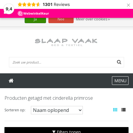
×
1301
Reviews
Wij slaan cookies op om onze website te verbeteren. Is dat akkoord?
9,4
Ja
Nee
Meer over cookies »
0 Artikelen
MENU
Producten getagd met cinderella primrose
Sorteren op:
Filters tonen