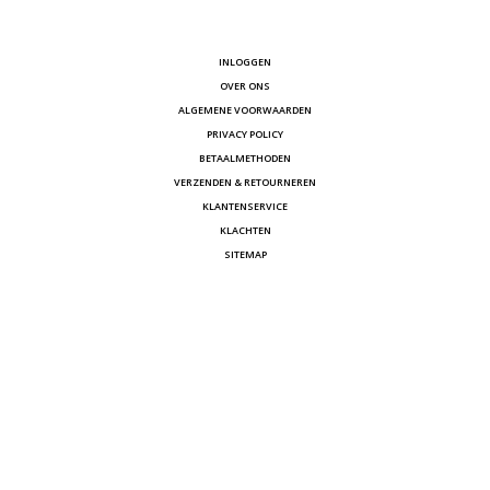
INLOGGEN
OVER ONS
ALGEMENE VOORWAARDEN
PRIVACY POLICY
BETAALMETHODEN
VERZENDEN & RETOURNEREN
KLANTENSERVICE
KLACHTEN
SITEMAP