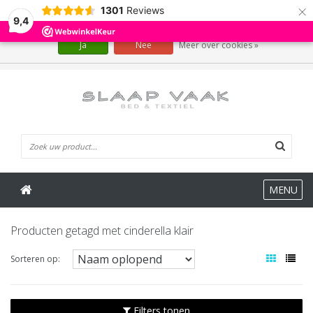
×
1301
Reviews
Wij slaan cookies op om onze website te verbeteren. Is dat akkoord?
9,4
Ja
Nee
Meer over cookies »
0 Artikelen
MENU
Producten getagd met cinderella klair
Sorteren op:
Filters tonen