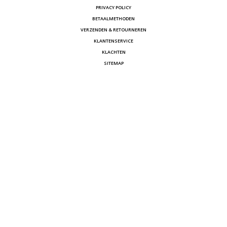
PRIVACY POLICY
BETAALMETHODEN
VERZENDEN & RETOURNEREN
KLANTENSERVICE
KLACHTEN
SITEMAP