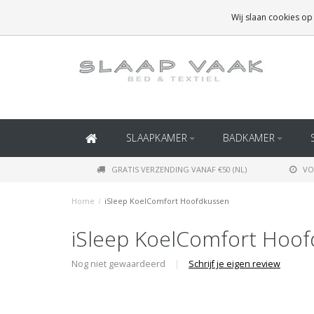
GRATIS BEZORGING BOVEN
€50
(BINNEN NEDERLAND)
Wij slaan cookies op
GRATIS BEZORGING BOVEN
€150
(BINNEN BELGIË)
SLAAPKAMER
BADKAMER
GRATIS VERZENDING VANAF €50 (NL)
VO
Home
/
iSleep KoelComfort Hoofdkussen
iSleep KoelComfort Hoo
Nog niet gewaardeerd
|
Schrijf je eigen review