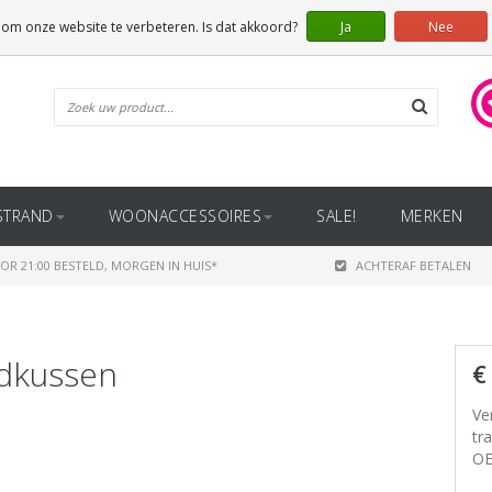
 om onze website te verbeteren. Is dat akkoord?
Ja
Nee
STRAND
WOONACCESSOIRES
SALE!
MERKEN
OR 21:00 BESTELD, MORGEN IN HUIS*
ACHTERAF BETALEN
fdkussen
€
Ve
tr
OE