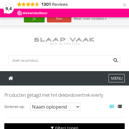
×
1301
Reviews
Wij slaan cookies op om onze website te verbeteren. Is dat akkoord?
9,4
Ja
Nee
Meer over cookies »
0 Artikelen
MENU
Producten getagd met hnl dekbedovertrek everly
Sorteren op:
Filters tonen