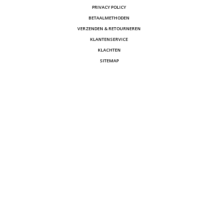
PRIVACY POLICY
BETAALMETHODEN
VERZENDEN & RETOURNEREN
KLANTENSERVICE
KLACHTEN
SITEMAP