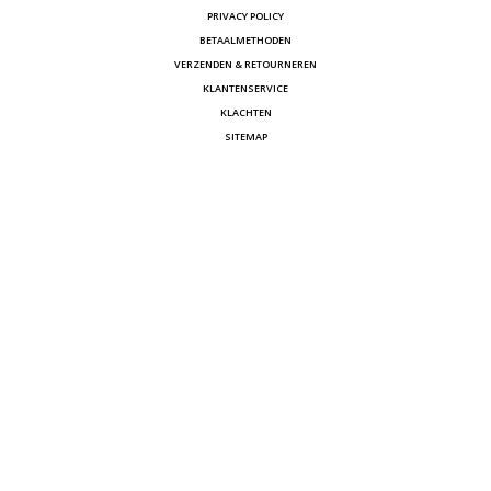
PRIVACY POLICY
BETAALMETHODEN
VERZENDEN & RETOURNEREN
KLANTENSERVICE
KLACHTEN
SITEMAP