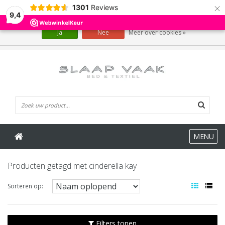
×
1301
Reviews
Wij slaan cookies op om onze website te verbeteren. Is dat akkoord?
9,4
Ja
Nee
Meer over cookies »
0 Artikelen
MENU
Producten getagd met cinderella kay
Sorteren op:
Filters tonen