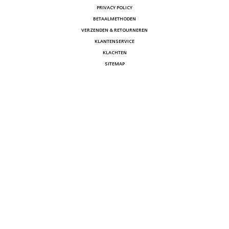
PRIVACY POLICY
BETAALMETHODEN
VERZENDEN & RETOURNEREN
KLANTENSERVICE
KLACHTEN
SITEMAP