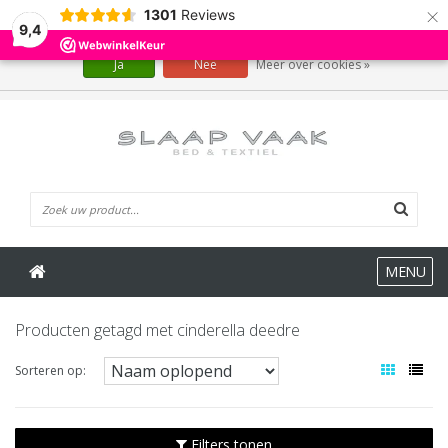
×
1301
Reviews
Wij slaan cookies op om onze website te verbeteren. Is dat akkoord?
9,4
Ja
Nee
Meer over cookies »
0 Artikelen
MENU
Producten getagd met cinderella deedre
Sorteren op:
Filters tonen