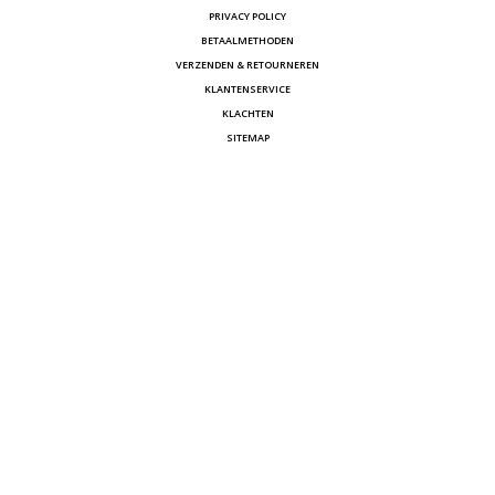
PRIVACY POLICY
BETAALMETHODEN
VERZENDEN & RETOURNEREN
KLANTENSERVICE
KLACHTEN
SITEMAP