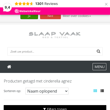
×
1301
Reviews
Wij slaan cookies op om onze website te verbeteren. Is dat akkoord?
9,4
Ja
Nee
Meer over cookies »
0 Artikelen
MENU
Producten getagd met cinderella agnez
Sorteren op:
Filters tonen