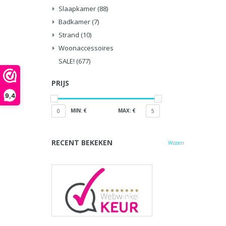
Slaapkamer
(88)
Badkamer
(7)
Strand
(10)
Woonaccessoires
SALE!
(677)
PRIJS
9,4
MIN: €
MAX: €
0
5
RECENT BEKEKEN
Wissen