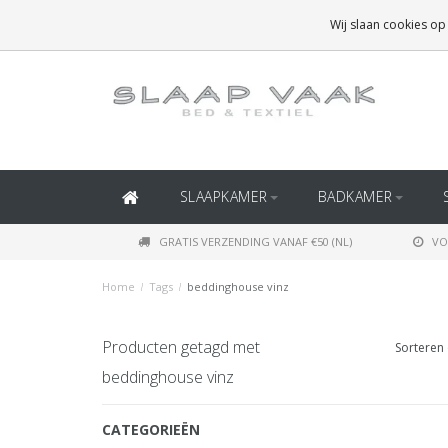
GRATIS BEZORGING BOVEN
€50
(BINNEN NEDERLAND)
Wij slaan cookies op
GRATIS BEZORGING BOVEN
€150
(BINNEN BELGIË)
SLAAPKAMER
BADKAMER
GRATIS VERZENDING VANAF €50 (NL)
VO
Home
/
Tags
/
beddinghouse vinz
Producten getagd met
Sorteren 
beddinghouse vinz
CATEGORIEËN