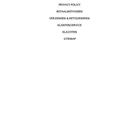
PRIVACY POLICY
BETAALMETHODEN
VERZENDEN & RETOURNEREN
KLANTENSERVICE
KLACHTEN
SITEMAP