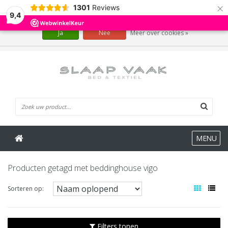
×
1301
Reviews
Wij slaan cookies op om onze website te verbeteren. Is dat akkoord?
9,4
Ja
Nee
Meer over cookies »
0 Artikelen
MENU
Producten getagd met beddinghouse vigo
Sorteren op:
Filters tonen