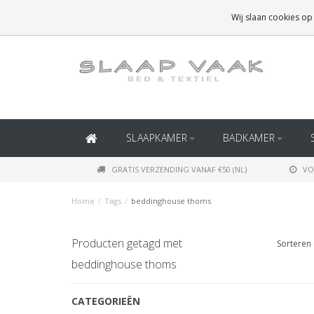
GRATIS BEZORGING BOVEN
€50
(BINNEN NEDERLAND)
Wij slaan cookies op
GRATIS BEZORGING BOVEN
€150
(BINNEN BELGIË)
SLAAPKAMER
BADKAMER
GRATIS VERZENDING VANAF €50 (NL)
VO
Home
/
Tags
/
beddinghouse thoms
Producten getagd met
Sorteren 
beddinghouse thoms
CATEGORIEËN