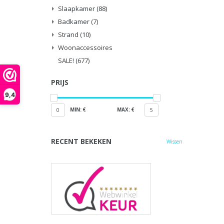
Slaapkamer
(88)
Badkamer
(7)
Strand
(10)
Woonaccessoires
SALE!
(677)
PRIJS
9,4
MIN: €
MAX: €
0
5
RECENT BEKEKEN
Wissen