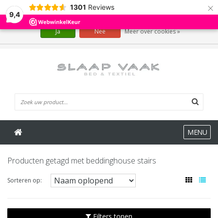
×
1301
Reviews
Wij slaan cookies op om onze website te verbeteren. Is dat akkoord?
9,4
Ja
Nee
Meer over cookies »
0 Artikelen
MENU
Producten getagd met beddinghouse stairs
Sorteren op:
Filters tonen