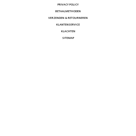
PRIVACY POLICY
BETAALMETHODEN
VERZENDEN & RETOURNEREN
KLANTENSERVICE
KLACHTEN
SITEMAP