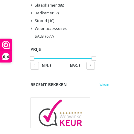
Slaapkamer
(88)
Badkamer
(7)
Strand
(10)
Woonaccessoires
SALE!
(677)
PRIJS
9,4
MIN: €
MAX: €
0
5
RECENT BEKEKEN
Wissen