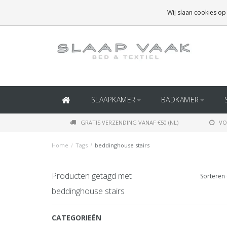
GRATIS BEZORGING BOVEN
€50
(BINNEN NEDERLAND)
Wij slaan cookies op
GRATIS BEZORGING BOVEN
€150
(BINNEN BELGIË)
SLAAPKAMER
BADKAMER
GRATIS VERZENDING VANAF €50 (NL)
VO
Home
/
Tags
/
beddinghouse stairs
Producten getagd met
Sorteren 
beddinghouse stairs
CATEGORIEËN