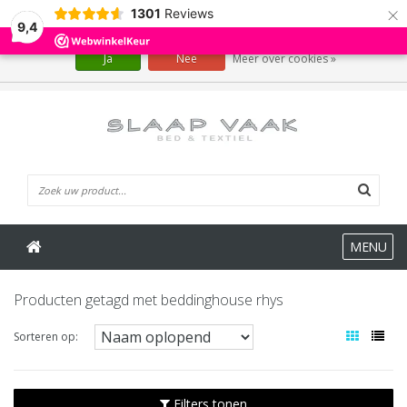
×
1301
Reviews
Wij slaan cookies op om onze website te verbeteren. Is dat akkoord?
9,4
Ja
Nee
Meer over cookies »
0 Artikelen
MENU
Producten getagd met beddinghouse rhys
Sorteren op:
Filters tonen