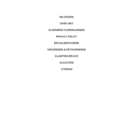
INLOGGEN
OVER ONS
ALGEMENE VOORWAARDEN
PRIVACY POLICY
BETAALMETHODEN
VERZENDEN & RETOURNEREN
KLANTENSERVICE
KLACHTEN
SITEMAP