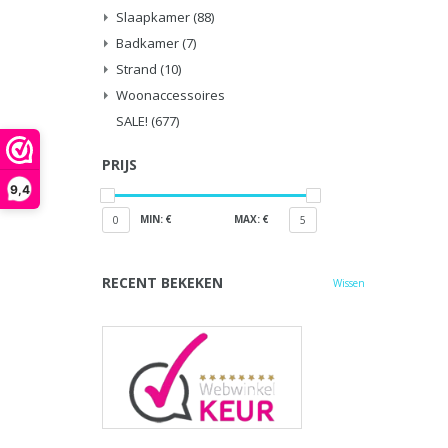
Slaapkamer
(88)
Badkamer
(7)
Strand
(10)
Woonaccessoires
SALE!
(677)
PRIJS
9,4
MIN: €
MAX: €
0
5
RECENT BEKEKEN
Wissen