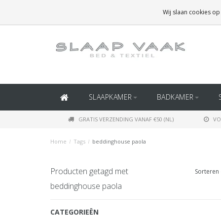
GRATIS BEZORGING BOVEN
€50
(BINNEN NEDERLAND)
Wij slaan cookies op
GRATIS BEZORGING BOVEN
€150
(BINNEN BELGIË)
SLAAPKAMER
BADKAMER
GRATIS VERZENDING VANAF €50 (NL)
VO
Home
/
Tags
/
beddinghouse paola
Producten getagd met
Sorteren 
beddinghouse paola
CATEGORIEËN