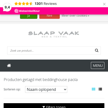
×
1301
Reviews
Wij slaan cookies op om onze website te verbeteren. Is dat akkoord?
9,4
Ja
Nee
Meer over cookies »
0 Artikelen
MENU
Producten getagd met beddinghouse paola
Sorteren op:
Filters tonen