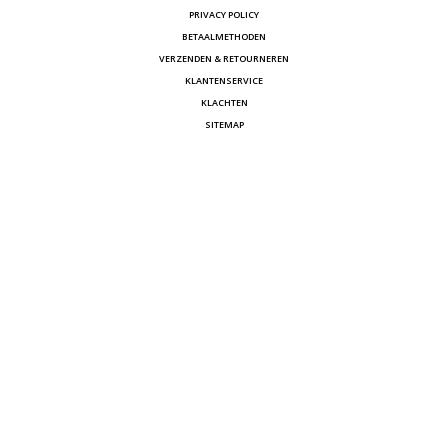
PRIVACY POLICY
BETAALMETHODEN
VERZENDEN & RETOURNEREN
KLANTENSERVICE
KLACHTEN
SITEMAP