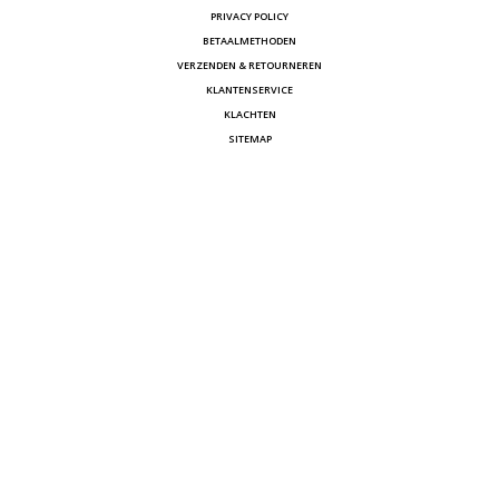
PRIVACY POLICY
BETAALMETHODEN
VERZENDEN & RETOURNEREN
KLANTENSERVICE
KLACHTEN
SITEMAP