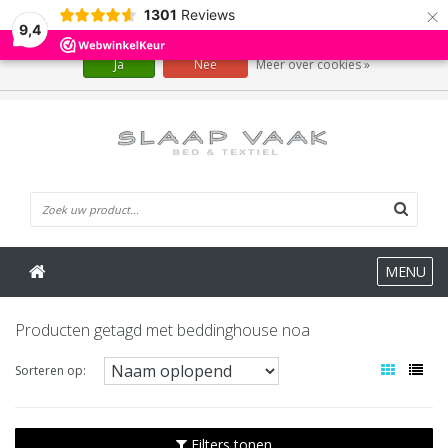
×
1301
Reviews
Wij slaan cookies op om onze website te verbeteren. Is dat akkoord?
9,4
Ja
Nee
Meer over cookies »
0 Artikelen
MENU
Producten getagd met beddinghouse noa
Sorteren op:
Filters tonen