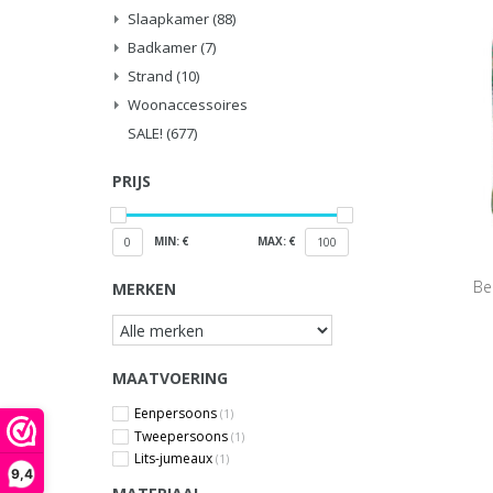
Slaapkamer
(88)
Badkamer
(7)
Strand
(10)
Woonaccessoires
SALE!
(677)
PRIJS
MIN: €
MAX: €
0
100
Be
MERKEN
MAATVOERING
Eenpersoons
(1)
Tweepersoons
(1)
Lits-jumeaux
(1)
9,4