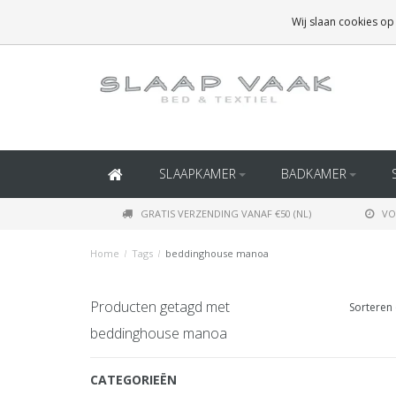
GRATIS BEZORGING BOVEN
€50
(BINNEN NEDERLAND)
Wij slaan cookies op
GRATIS BEZORGING BOVEN
€150
(BINNEN BELGIË)
SLAAPKAMER
BADKAMER
GRATIS VERZENDING VANAF €50 (NL)
VO
Home
/
Tags
/
beddinghouse manoa
Producten getagd met
Sorteren 
beddinghouse manoa
CATEGORIEËN