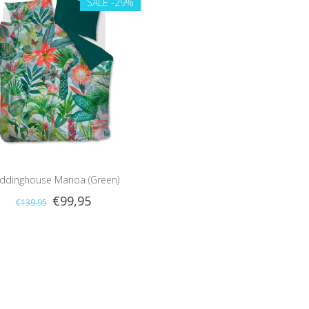
SALE
-29%
ddinghouse Manoa (Green)
€99,95
€139,95