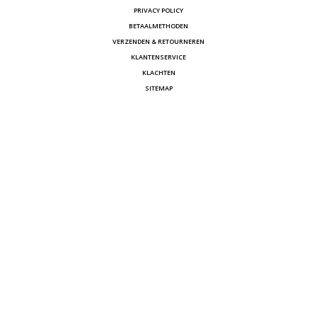
PRIVACY POLICY
BETAALMETHODEN
VERZENDEN & RETOURNEREN
KLANTENSERVICE
KLACHTEN
SITEMAP