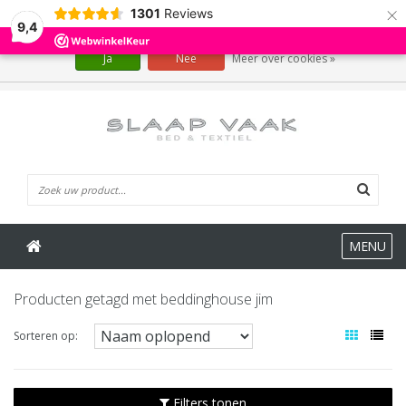
×
1301
Reviews
Wij slaan cookies op om onze website te verbeteren. Is dat akkoord?
9,4
Ja
Nee
Meer over cookies »
0 Artikelen
MENU
Producten getagd met beddinghouse jim
Sorteren op:
Filters tonen