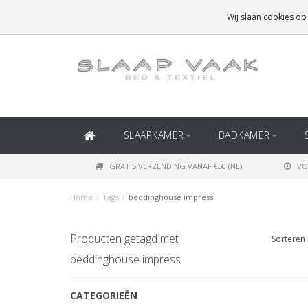
GRATIS BEZORGING BOVEN
€50
(BINNEN NEDERLAND)
Wij slaan cookies op
GRATIS BEZORGING BOVEN
€150
(BINNEN BELGIË)
SLAAPKAMER
BADKAMER
GRATIS VERZENDING VANAF €50 (NL)
VO
Home
/
Tags
/
beddinghouse impress
Producten getagd met
Sorteren 
beddinghouse impress
CATEGORIEËN