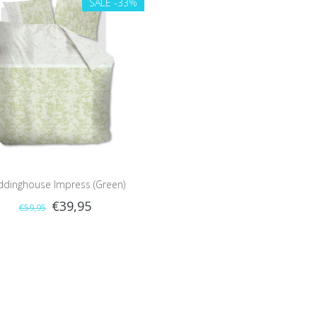
SALE
-33%
dinghouse Impress (Green)
€39,95
€59,95