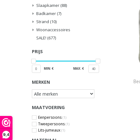
Slaapkamer
(88)
Badkamer
(7)
Strand
(10)
Woonaccessoires
SALE!
(677)
PRIJS
MIN: €
MAX: €
0
40
Bed
MERKEN
MAATVOERING
Eenpersoons
(1)
Tweepersoons
(1)
Lits-jumeaux
(1)
9,4