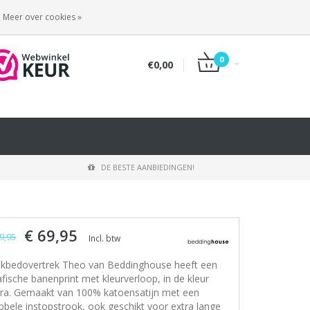
INLOGGEN
REGISTREREN
Meer over cookies »
0
€0,00
DE BESTE AANBIEDINGEN!
€ 69,95
9,95
Incl. btw
kbedovertrek Theo van Beddinghouse heeft een
afische banenprint met kleurverloop, in de kleur
rra. Gemaakt van 100% katoensatijn met een
bbele instopstrook, ook geschikt voor extra lange