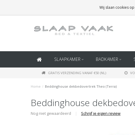
GRATIS BEZORGING BOVEN
€50
(BINNEN NEDERLAND)
Wij slaan cookies op
GRATIS BEZORGING BOVEN
€150
(BINNEN BELGIË)
SLAAPKAMER
BADKAMER
GRATIS VERZENDING VANAF €50 (NL)
VO
Home
/
Beddinghouse dekbedovertrek Theo (Terra)
Beddinghouse dekbedover
Nog niet gewaardeerd
|
Schrijf je eigen review