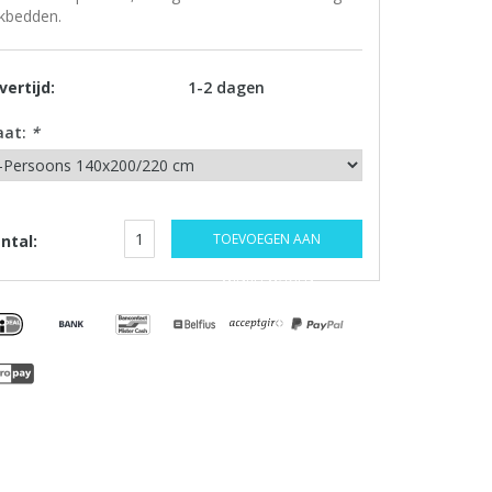
kbedden.
vertijd:
1-2 dagen
aat:
*
TOEVOEGEN AAN
ntal:
WINKELWAGEN