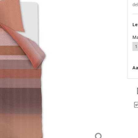
de
Le
M
Aa