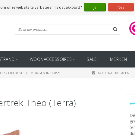
 om onze website te verbeteren. Is dat akkoord?
Ja
Nee
STRAND
WOONACCESSOIRES
SALE!
MERKEN
OR 21:00 BESTELD, MORGEN IN HUIS*
ACHTERAF BETALEN
trek Theo (Terra)
€ 7
De
gr
te
du