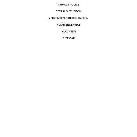
PRIVACY POLICY
BETAALMETHODEN
VERZENDEN & RETOURNEREN
KLANTENSERVICE
KLACHTEN
SITEMAP