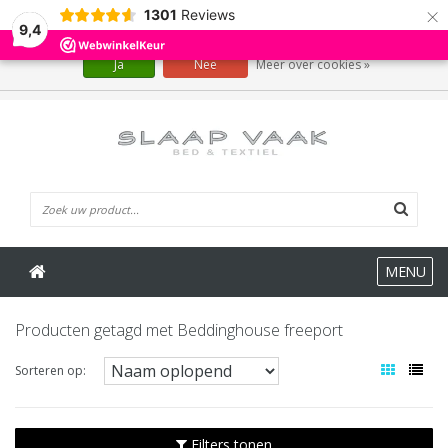
×
1301
Reviews
Wij slaan cookies op om onze website te verbeteren. Is dat akkoord?
9,4
Ja
Nee
Meer over cookies »
0 Artikelen
MENU
Producten getagd met Beddinghouse freeport
Sorteren op:
Filters tonen