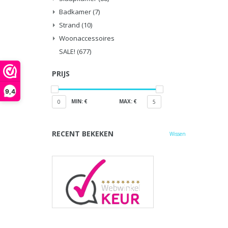
Badkamer
(7)
Strand
(10)
Woonaccessoires
SALE!
(677)
PRIJS
9,4
MIN: €
MAX: €
0
5
RECENT BEKEKEN
Wissen