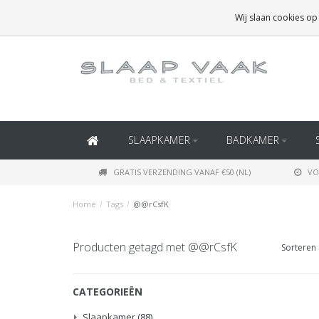
GRATIS BEZORGING BOVEN
€50
(BINNEN NEDERLAND)
Wij slaan cookies op
GRATIS BEZORGING BOVEN
€150
(BINNEN BELGIË)
SLAAPKAMER
BADKAMER
GRATIS VERZENDING VANAF €50 (NL)
VO
Home
/
Tags
/
@@rCsfK
Producten getagd met @@rCsfK
Sorteren 
CATEGORIEËN
Slaapkamer
(88)