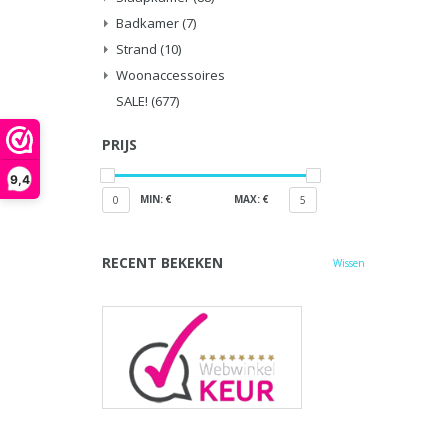
Badkamer
(7)
Strand
(10)
Woonaccessoires
SALE!
(677)
PRIJS
9,4
MIN: €
MAX: €
0
5
RECENT BEKEKEN
Wissen