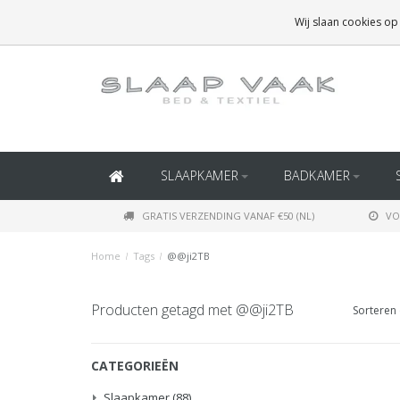
GRATIS BEZORGING BOVEN
€50
(BINNEN NEDERLAND)
Wij slaan cookies op
GRATIS BEZORGING BOVEN
€150
(BINNEN BELGIË)
SLAAPKAMER
BADKAMER
GRATIS VERZENDING VANAF €50 (NL)
VO
Home
/
Tags
/
@@ji2TB
Producten getagd met @@ji2TB
Sorteren 
CATEGORIEËN
Slaapkamer
(88)