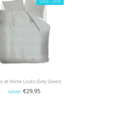
SALE
-25%
ne at Home Looks (Grey Green)
€29,95
€39,95