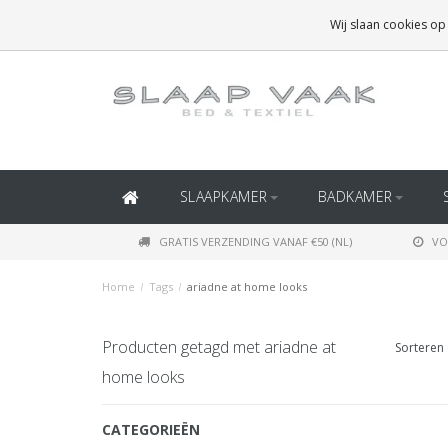
GRATIS BEZORGING BOVEN
€50
(BINNEN NEDERLAND)
Wij slaan cookies op
GRATIS BEZORGING BOVEN
€150
(BINNEN BELGIË)
SLAAPKAMER
BADKAMER
GRATIS VERZENDING VANAF €50 (NL)
VO
Home
/
Tags
/
ariadne at home looks
Producten getagd met ariadne at
Sorteren 
home looks
CATEGORIEËN