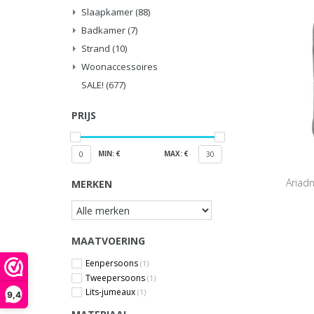
Slaapkamer
(88)
Badkamer
(7)
Strand
(10)
Woonaccessoires
SALE!
(677)
PRIJS
MIN: €
MAX: €
0
30
Ariad
MERKEN
MAATVOERING
Eenpersoons
(1)
Tweepersoons
(1)
Lits-jumeaux
(1)
9,4