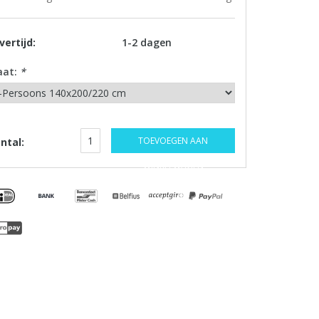
vertijd:
1-2 dagen
aat:
*
TOEVOEGEN AAN
ntal:
WINKELWAGEN