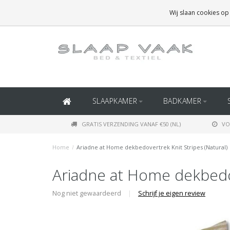
GRATIS BEZORGING BOVEN
€50
(BINNEN NEDERLAND)
Wij slaan cookies op
GRATIS BEZORGING BOVEN
€150
(BINNEN BELGIË)
SLAAPKAMER
BADKAMER
GRATIS VERZENDING VANAF €50 (NL)
VO
Home
/
Ariadne at Home dekbedovertrek Knit Stripes (Natural)
Ariadne at Home dekbedov
Nog niet gewaardeerd
|
Schrijf je eigen review