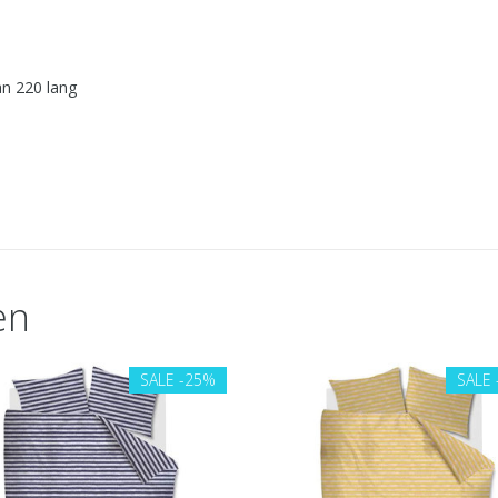
an 220 lang
en
SALE
-25%
SALE