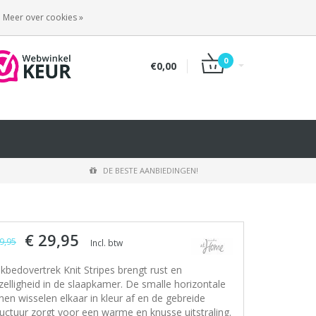
INLOGGEN
REGISTREREN
Meer over cookies »
0
€0,00
DE BESTE AANBIEDINGEN!
€ 29,95
9,95
Incl. btw
kbedovertrek Knit Stripes brengt rust en
zelligheid in de slaapkamer. De smalle horizontale
nen wisselen elkaar in kleur af en de gebreide
ructuur zorgt voor een warme en knusse uitstraling.