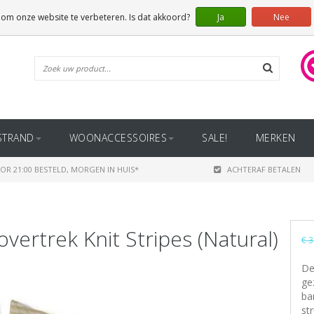
 om onze website te verbeteren. Is dat akkoord?
Ja
Nee
STRAND
WOONACCESSOIRES
SALE!
MERKEN
OR 21:00 BESTELD, MORGEN IN HUIS*
ACHTERAF BETALEN
ertrek Knit Stripes (Natural)
€ 3
De
ge
ba
st