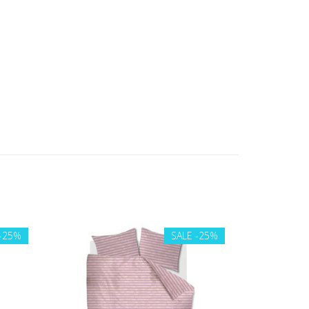
-25%
SALE
-25%