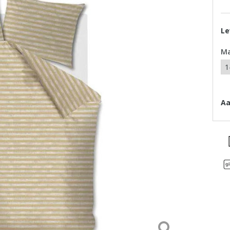
Le
M
Aa