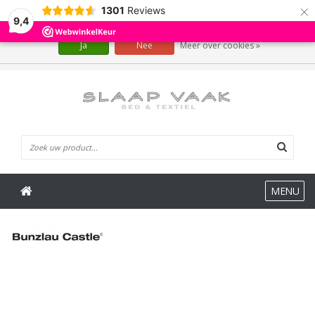
×
1301
Reviews
Wij slaan cookies op om onze website te verbeteren. Is dat akkoord?
9,4
Ja
Nee
Meer over cookies »
0 Artikelen
MENU