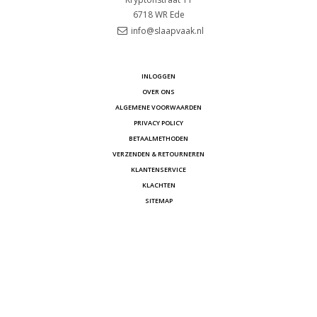
6718 WR
Ede
info@slaapvaak.nl
INLOGGEN
OVER ONS
ALGEMENE VOORWAARDEN
PRIVACY POLICY
BETAALMETHODEN
VERZENDEN & RETOURNEREN
KLANTENSERVICE
KLACHTEN
SITEMAP