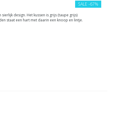
SALE
-67%
erlijk design. Het kussen is grijs (taupe grijs)
dden staat een hart met daarin een knoop en lintje.