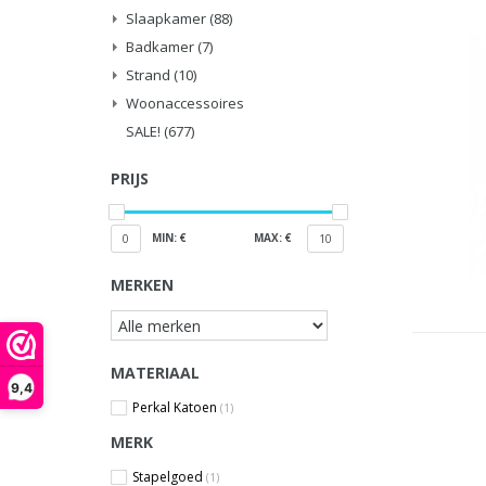
Slaapkamer
(88)
Badkamer
(7)
Strand
(10)
Woonaccessoires
SALE!
(677)
PRIJS
MIN: €
MAX: €
0
10
MERKEN
MATERIAAL
9,4
Perkal Katoen
(1)
MERK
Stapelgoed
(1)