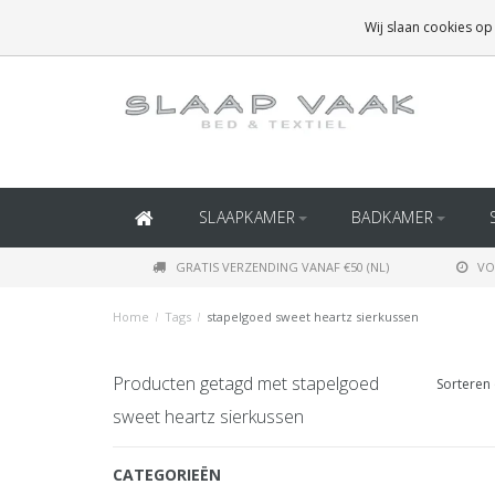
GRATIS BEZORGING BOVEN
€50
(BINNEN NEDERLAND)
Wij slaan cookies op
GRATIS BEZORGING BOVEN
€150
(BINNEN BELGIË)
SLAAPKAMER
BADKAMER
GRATIS VERZENDING VANAF €50 (NL)
VO
Home
/
Tags
/
stapelgoed sweet heartz sierkussen
Producten getagd met stapelgoed
Sorteren 
sweet heartz sierkussen
CATEGORIEËN