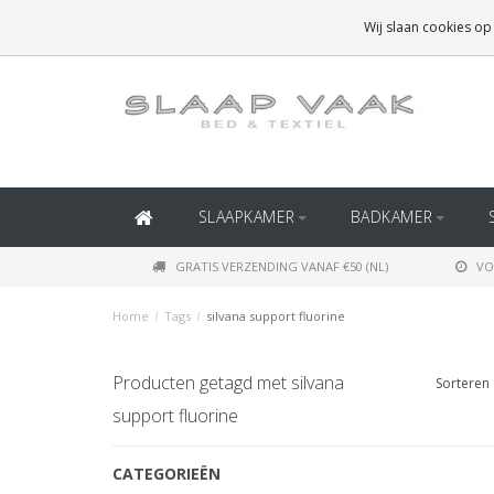
GRATIS BEZORGING BOVEN
€50
(BINNEN NEDERLAND)
Wij slaan cookies op
GRATIS BEZORGING BOVEN
€150
(BINNEN BELGIË)
SLAAPKAMER
BADKAMER
GRATIS VERZENDING VANAF €50 (NL)
VO
Home
/
Tags
/
silvana support fluorine
Producten getagd met silvana
Sorteren 
support fluorine
CATEGORIEËN