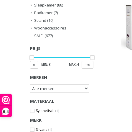
Slaapkamer
(88)
Badkamer
(7)
Strand
(10)
Woonaccessoires
SALE!
(677)
PRIJS
MIN: €
MAX: €
0
150
MERKEN
MATERIAAL
Synthetisch
(1)
9,4
MERK
Silvana
(1)