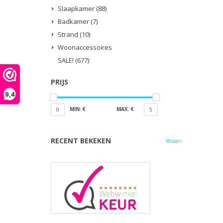
Slaapkamer
(88)
Badkamer
(7)
Strand
(10)
Woonaccessoires
SALE!
(677)
PRIJS
9,4
MIN: €
MAX: €
0
5
RECENT BEKEKEN
Wissen