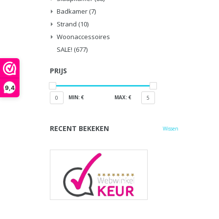
Badkamer
(7)
Strand
(10)
Woonaccessoires
SALE!
(677)
PRIJS
9,4
MIN: €
MAX: €
0
5
RECENT BEKEKEN
Wissen