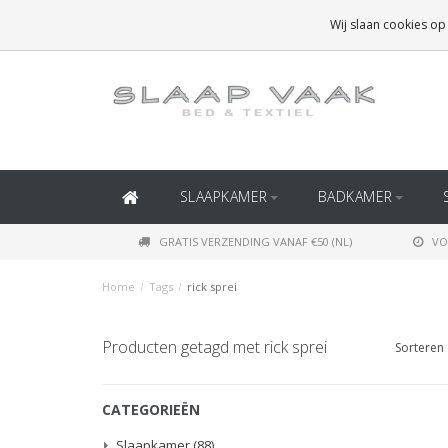
GRATIS BEZORGING BOVEN
€50
(BINNEN NEDERLAND)
Wij slaan cookies op
GRATIS BEZORGING BOVEN
€150
(BINNEN BELGIË)
SLAAPKAMER
BADKAMER
GRATIS VERZENDING VANAF €50 (NL)
VO
Home
/
Tags
/
rick sprei
Producten getagd met rick sprei
Sorteren 
CATEGORIEËN
Slaapkamer
(88)