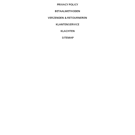
PRIVACY POLICY
BETAALMETHODEN
VERZENDEN & RETOURNEREN
KLANTENSERVICE
KLACHTEN
SITEMAP