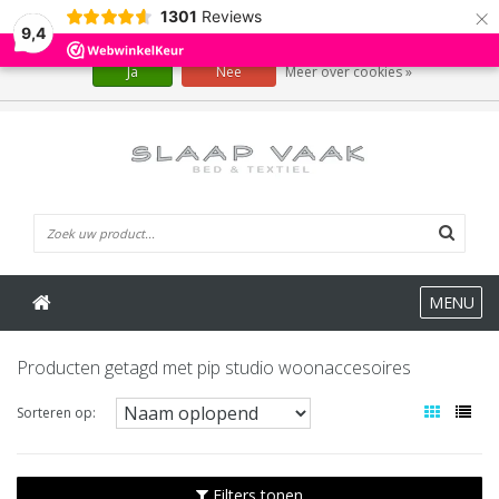
×
1301
Reviews
Wij slaan cookies op om onze website te verbeteren. Is dat akkoord?
9,4
Ja
Nee
Meer over cookies »
0 Artikelen
MENU
Producten getagd met pip studio woonaccesoires
Sorteren op:
Filters tonen