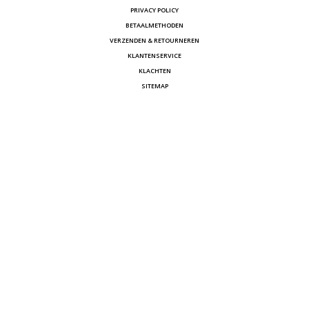
PRIVACY POLICY
BETAALMETHODEN
VERZENDEN & RETOURNEREN
KLANTENSERVICE
KLACHTEN
SITEMAP