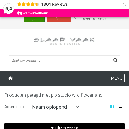
×
1301
Reviews
Wij slaan cookies op om onze website te verbeteren. Is dat akkoord?
9,4
Ja
Nee
Meer over cookies »
0 Artikelen
MENU
Producten getagd met pip studio wild flowerland
Sorteren op:
Filters tonen