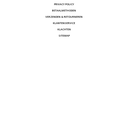
PRIVACY POLICY
BETAALMETHODEN
VERZENDEN & RETOURNEREN
KLANTENSERVICE
KLACHTEN
SITEMAP