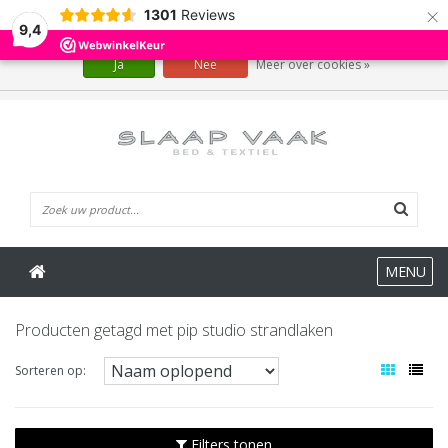
×
1301
Reviews
Wij slaan cookies op om onze website te verbeteren. Is dat akkoord?
9,4
Ja
Nee
Meer over cookies »
0 Artikelen
MENU
Producten getagd met pip studio strandlaken
Sorteren op:
Filters tonen