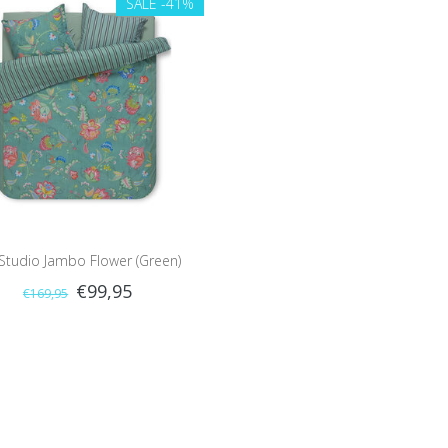
SALE
-41%
 Studio Jambo Flower (Green)
€99,95
€169,95