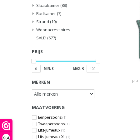
Slaapkamer
(88)
Badkamer
(7)
Strand
(10)
Woonaccessoires
SALE!
(677)
PRIJS
MIN: €
MAX: €
0
100
PiP
MERKEN
MAATVOERING
Eenpersoons
(1)
Tweepersoons
(1)
Lits-jumeaux
(1)
Lits-jumeaux XL
(1)
9,4