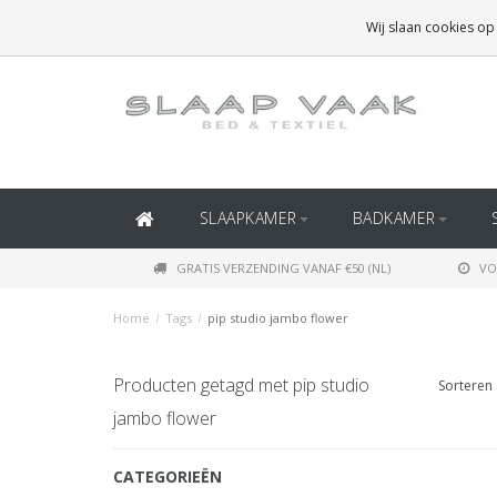
GRATIS BEZORGING BOVEN
€50
(BINNEN NEDERLAND)
Wij slaan cookies op
GRATIS BEZORGING BOVEN
€150
(BINNEN BELGIË)
SLAAPKAMER
BADKAMER
GRATIS VERZENDING VANAF €50 (NL)
VO
Home
/
Tags
/
pip studio jambo flower
Producten getagd met pip studio
Sorteren 
jambo flower
CATEGORIEËN