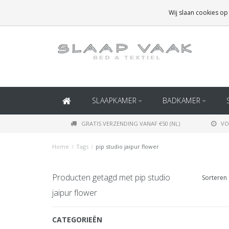
GRATIS BEZORGING BOVEN
€50
(BINNEN NEDERLAND)
Wij slaan cookies op
GRATIS BEZORGING BOVEN
€150
(BINNEN BELGIË)
SLAAPKAMER
BADKAMER
GRATIS VERZENDING VANAF €50 (NL)
VO
Home
/
Tags
/
pip studio jaipur flower
Producten getagd met pip studio
Sorteren 
jaipur flower
CATEGORIEËN