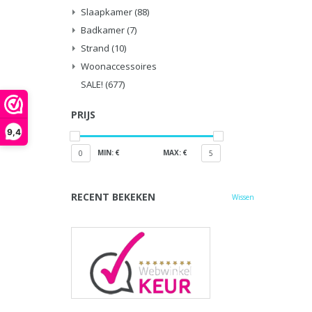
Slaapkamer
(88)
Badkamer
(7)
Strand
(10)
Woonaccessoires
SALE!
(677)
PRIJS
9,4
MIN: €
MAX: €
0
5
RECENT BEKEKEN
Wissen