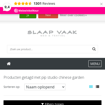
×
1301
Reviews
Wij slaan cookies op om onze website te verbeteren. Is dat akkoord?
9,4
Ja
Nee
Meer over cookies »
0 Artikelen
MENU
Producten getagd met pip studio chinese garden
Sorteren op:
Filters tonen