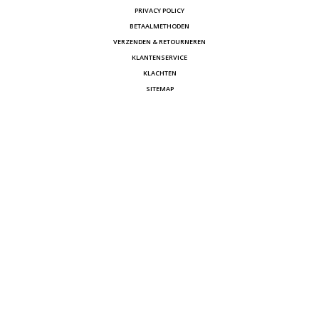
PRIVACY POLICY
BETAALMETHODEN
VERZENDEN & RETOURNEREN
KLANTENSERVICE
KLACHTEN
SITEMAP