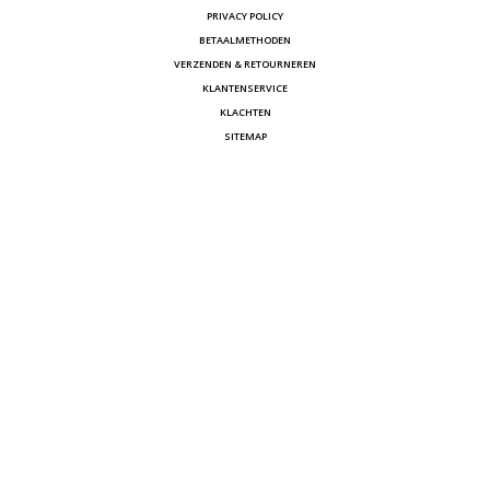
PRIVACY POLICY
BETAALMETHODEN
VERZENDEN & RETOURNEREN
KLANTENSERVICE
KLACHTEN
SITEMAP