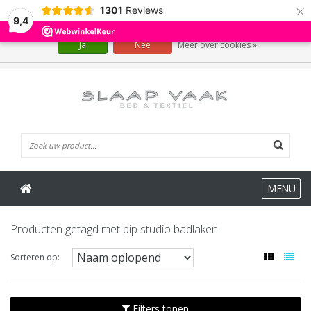
×
1301
Reviews
Wij slaan cookies op om onze website te verbeteren. Is dat akkoord?
9,4
Ja
Nee
Meer over cookies »
0 Artikelen
MENU
Producten getagd met pip studio badlaken
Sorteren op:
Filters tonen