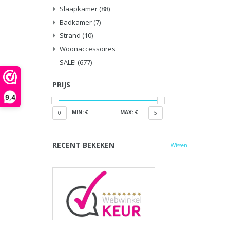
Slaapkamer
(88)
Badkamer
(7)
Strand
(10)
Woonaccessoires
SALE!
(677)
PRIJS
9,4
MIN: €
MAX: €
0
5
RECENT BEKEKEN
Wissen