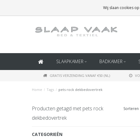
GRATIS BEZORGING BOVEN
€50
(BINNEN NEDERLAND)
Wij slaan cookies op
GRATIS BEZORGING BOVEN
€150
(BINNEN BELGIË)
SLAAPKAMER
BADKAMER
GRATIS VERZENDING VANAF €50 (NL)
VO
Home
/
Tags
/
pets rock dekbedovertrek
Producten getagd met pets rock
Sorteren 
dekbedovertrek
CATEGORIEËN