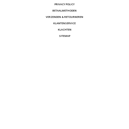
PRIVACY POLICY
BETAALMETHODEN
VERZENDEN & RETOURNEREN
KLANTENSERVICE
KLACHTEN
SITEMAP