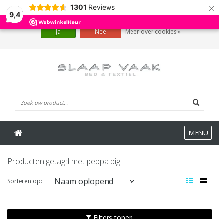
×
1301
Reviews
Wij slaan cookies op om onze website te verbeteren. Is dat akkoord?
9,4
Ja
Nee
Meer over cookies »
0 Artikelen
MENU
Producten getagd met peppa pig
Sorteren op:
Filters tonen