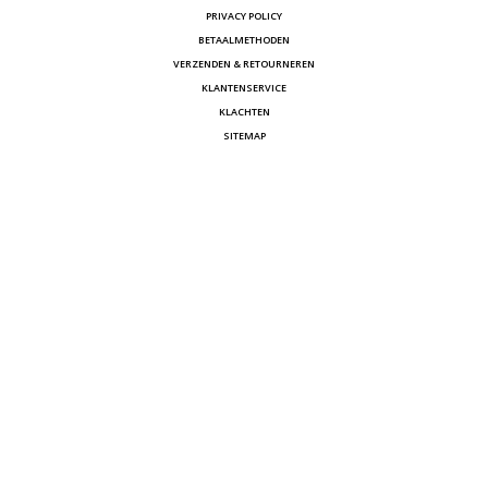
PRIVACY POLICY
BETAALMETHODEN
VERZENDEN & RETOURNEREN
KLANTENSERVICE
KLACHTEN
SITEMAP