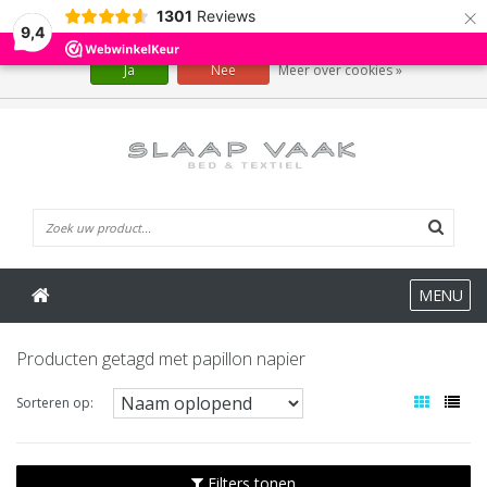
×
1301
Reviews
Wij slaan cookies op om onze website te verbeteren. Is dat akkoord?
9,4
Ja
Nee
Meer over cookies »
0 Artikelen
MENU
Producten getagd met papillon napier
Sorteren op:
Filters tonen