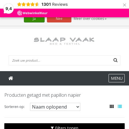
×
1301
Reviews
Wij slaan cookies op om onze website te verbeteren. Is dat akkoord?
9,4
Ja
Nee
Meer over cookies »
0 Artikelen
MENU
Producten getagd met papillon napier
Sorteren op:
Filters tonen