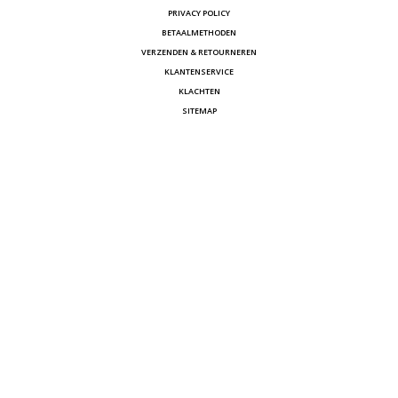
PRIVACY POLICY
BETAALMETHODEN
VERZENDEN & RETOURNEREN
KLANTENSERVICE
KLACHTEN
SITEMAP