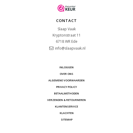
CONTACT
Slaap Vaak
Kryptonstraat 11
6718 WR
Ede
info@slaapvaak.nl
INLOGGEN
OVER ONS
ALGEMENE VOORWAARDEN
PRIVACY POLICY
BETAALMETHODEN
VERZENDEN & RETOURNEREN
KLANTENSERVICE
KLACHTEN
SITEMAP