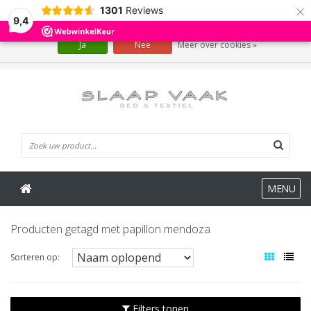
×
1301
Reviews
Wij slaan cookies op om onze website te verbeteren. Is dat akkoord?
9,4
Ja
Nee
Meer over cookies »
0 Artikelen
MENU
Producten getagd met papillon mendoza
Sorteren op:
Filters tonen