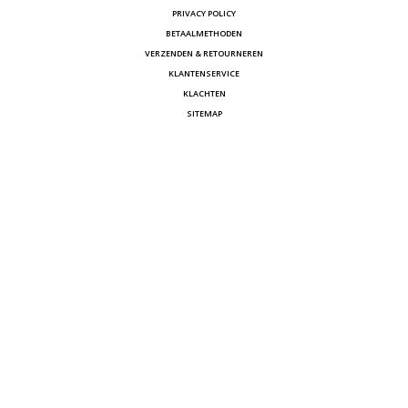
PRIVACY POLICY
BETAALMETHODEN
VERZENDEN & RETOURNEREN
KLANTENSERVICE
KLACHTEN
SITEMAP