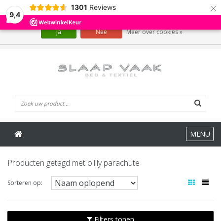
×
1301
Reviews
Wij slaan cookies op om onze website te verbeteren. Is dat akkoord?
9,4
Ja
Nee
Meer over cookies »
0 Artikelen
MENU
Producten getagd met oilily parachute
Sorteren op:
Filters tonen