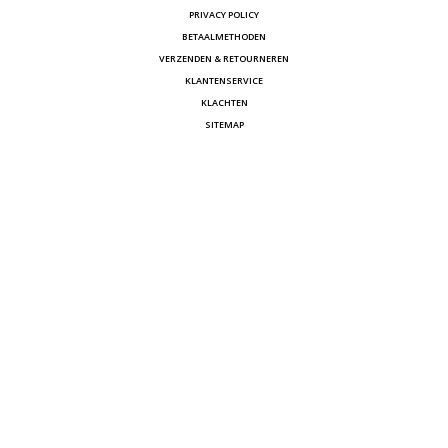
PRIVACY POLICY
BETAALMETHODEN
VERZENDEN & RETOURNEREN
KLANTENSERVICE
KLACHTEN
SITEMAP