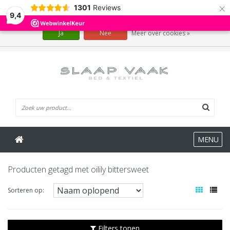
×
1301
Reviews
Wij slaan cookies op om onze website te verbeteren. Is dat akkoord?
9,4
Ja
Nee
Meer over cookies »
0 Artikelen
MENU
Producten getagd met oilily bittersweet
Sorteren op:
Filters tonen