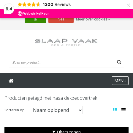
×
1300
Reviews
Wij slaan cookies op om onze website te verbeteren. Is dat akkoord?
9,4
Ja
Nee
Meer over cookies »
0 Artikelen
MENU
Producten getagd met nasa dekbedovertrek
Sorteren op:
Filters tonen