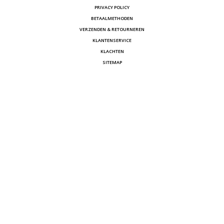
PRIVACY POLICY
BETAALMETHODEN
VERZENDEN & RETOURNEREN
KLANTENSERVICE
KLACHTEN
SITEMAP