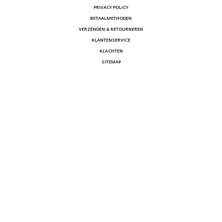
PRIVACY POLICY
BETAALMETHODEN
VERZENDEN & RETOURNEREN
KLANTENSERVICE
KLACHTEN
SITEMAP