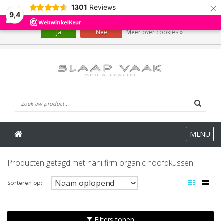
×
1301
Reviews
Wij slaan cookies op om onze website te verbeteren. Is dat akkoord?
9,4
Ja
Nee
Meer over cookies »
0 Artikelen
MENU
Producten getagd met nani firm organic hoofdkussen
Sorteren op:
Filters tonen