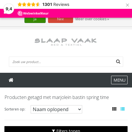
×
1301
Reviews
Wij slaan cookies op om onze website te verbeteren. Is dat akkoord?
9,4
Ja
Nee
Meer over cookies »
0 Artikelen
MENU
Producten getagd met marjolein bastin spring time
Sorteren op:
Filters tonen