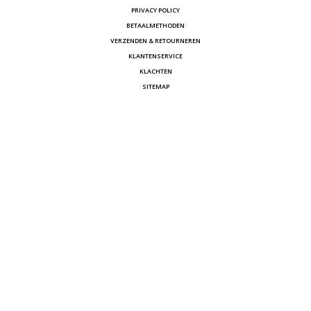
PRIVACY POLICY
BETAALMETHODEN
VERZENDEN & RETOURNEREN
KLANTENSERVICE
KLACHTEN
SITEMAP