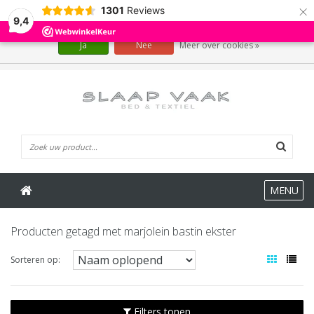
×
1301
Reviews
Wij slaan cookies op om onze website te verbeteren. Is dat akkoord?
9,4
Ja
Nee
Meer over cookies »
0 Artikelen
MENU
Producten getagd met marjolein bastin ekster
Sorteren op:
Filters tonen