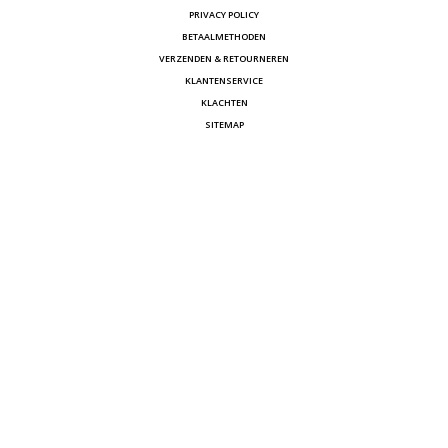
PRIVACY POLICY
BETAALMETHODEN
VERZENDEN & RETOURNEREN
KLANTENSERVICE
KLACHTEN
SITEMAP