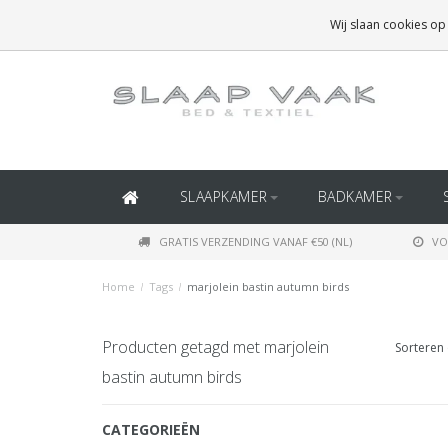
GRATIS BEZORGING BOVEN
€50
(BINNEN NEDERLAND)
Wij slaan cookies op
GRATIS BEZORGING BOVEN
€150
(BINNEN BELGIË)
SLAAPKAMER
BADKAMER
GRATIS VERZENDING VANAF €50 (NL)
VO
Home
/
Tags
/
marjolein bastin autumn birds
Producten getagd met marjolein
Sorteren 
bastin autumn birds
CATEGORIEËN