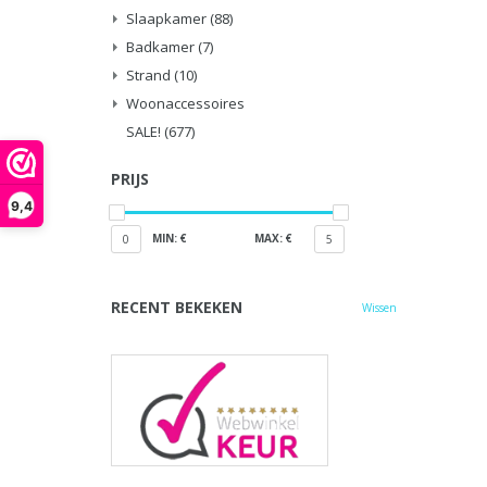
Slaapkamer
(88)
Badkamer
(7)
Strand
(10)
Woonaccessoires
SALE!
(677)
PRIJS
9,4
MIN: €
MAX: €
0
5
RECENT BEKEKEN
Wissen