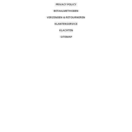
PRIVACY POLICY
BETAALMETHODEN
VERZENDEN & RETOURNEREN
KLANTENSERVICE
KLACHTEN
SITEMAP