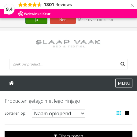
×
1301
Reviews
Wij slaan cookies op om onze website te verbeteren. Is dat akkoord?
9,4
Ja
Nee
Meer over cookies »
0 Artikelen
MENU
Producten getagd met lego ninjago
Sorteren op:
Filters tonen